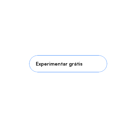
Experimentar grátis
Emissão de NF-e, NFC-e e NFS-e forma 
simples 
Configure taxas como ICMS, IPI, PIS e 
COFINS
Cálculo de imposto automático
Módulos
Flexibilidade e controle em 
cada módulo do sistema
Centralize tudo em um único sistema e 