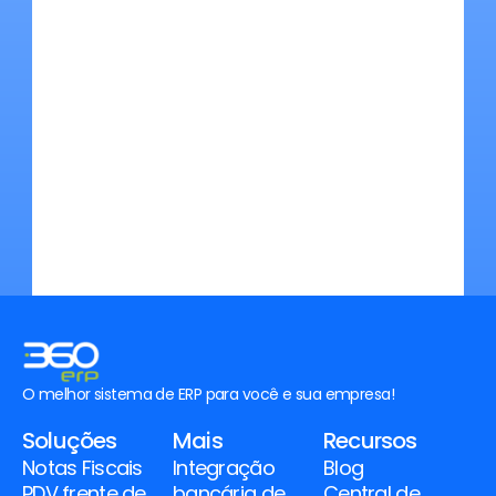
Conheça nossas soluções
Experimentar grátis
Gestor
O melhor sistema de ERP para você e sua empresa!
Soluções
Mais
Recursos
Notas Fiscais
Integração 
Blog
PDV frente de 
bancária de 
Central de 