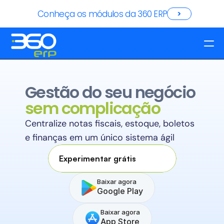
Conheça os módulos da 360 ERP
>
Planos
Gestão do seu negócio 
Cadastre-se
sem complicação
Cadastre-se
Entrar
Centralize notas fiscais, estoque, boletos 
Entrar
e finanças em um único sistema ágil
Recursos
Experimentar grátis
Baixar agora
Google Play
Baixar agora
App Store