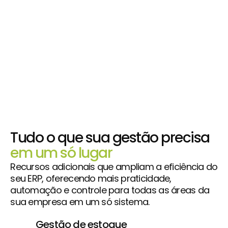
Controle suas entregas com facilidade: cadastro 
de entregas, agendamento automático e gestão 
de combustível.
E-commerce
Crie seu próprio e-commerce integrado ao ERP, 
aproveitando os produtos já cadastrados no 
sistema para vender online.
Tudo o que sua gestão precisa
em um só lugar
Recursos adicionais que ampliam a eficiência do
seu ERP, oferecendo mais praticidade,
automação e controle para todas as áreas da
sua empresa em um só sistema.
Gestão de estoque