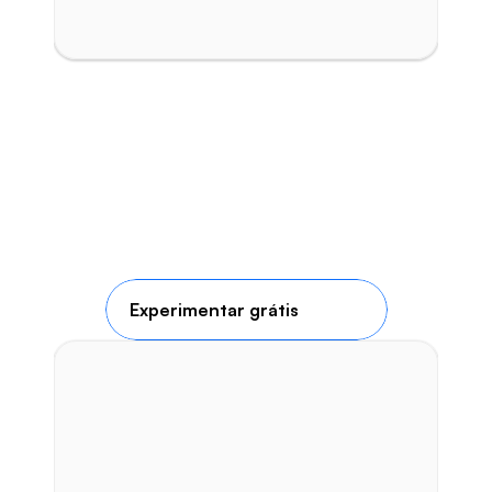
Experimentar grátis
Controle de vencimentos e 
parcelamentos
Emissão de faturas integradas
Dashboards financeiros atualizados em 
tempo real