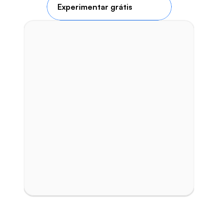
Experimentar grátis
Integração com bancos
Emissão direta pelo ERP com integração 
bancária proposta.
Compatível com impressora portátil